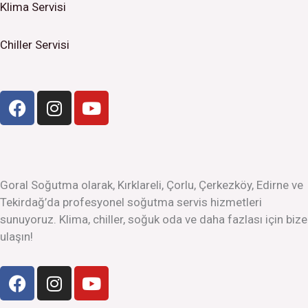
Klima Servisi
Chiller Servisi
F
I
Y
a
n
o
c
s
u
e
t
t
b
a
u
o
g
b
Goral Soğutma olarak, Kırklareli, Çorlu, Çerkezköy, Edirne ve
o
r
e
Tekirdağ’da profesyonel soğutma servis hizmetleri
k
a
sunuyoruz. Klima, chiller, soğuk oda ve daha fazlası için bize
m
ulaşın!
F
I
Y
a
n
o