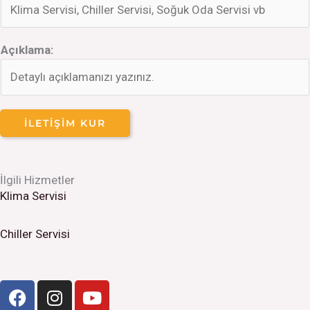
Açıklama:
İLETIŞIM KUR
İlgili Hizmetler
Klima Servisi
Chiller Servisi
F
I
Y
a
n
o