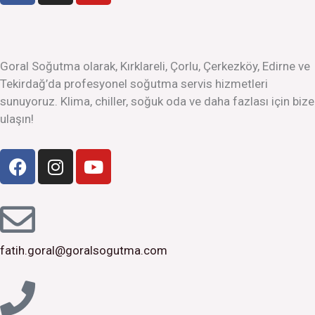
c
s
u
e
t
t
b
a
u
o
g
b
Goral Soğutma olarak, Kırklareli, Çorlu, Çerkezköy, Edirne ve
o
r
e
Tekirdağ’da profesyonel soğutma servis hizmetleri
k
a
sunuyoruz. Klima, chiller, soğuk oda ve daha fazlası için bize
m
ulaşın!
F
I
Y
a
n
o
c
s
u
e
t
t
b
a
u
o
g
b
fatih.goral@goralsogutma.com
o
r
e
k
a
m