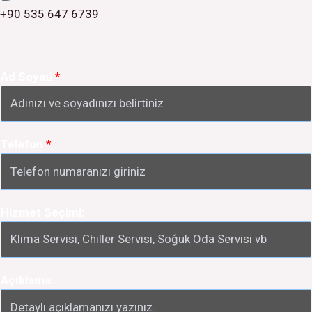
+90 535 647 6739
Ad Soyad
*
Telefon
*
Hizmet Seçimi:
Açıklama: