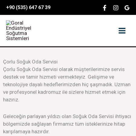
İçeriğe
content
+90 (535) 647 67 39
atla
Çorlu Soğuk Oda Servisi
Çorlu Soğuk Oda Servisi olarak müşterilerimize servis
destek ve tamir hizmeti vermekteyiz. Gelişime ve
teknolojiye dayalı hedeflerimizden hiç şaşmadık. Uzman
ve profesyonel kadromuz ile sizlere hizmet etmek için
hazırız.
Geleceğin parlayan yıldızı olan Soğuk Oda Servisi ihtiyacı
bölgemizde sağlayan firmamız tüm isteklerinize hitap
karşılamaya hazırdır.