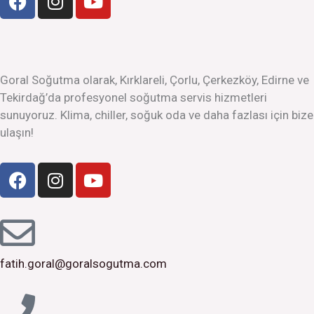
a
n
o
c
s
u
e
t
t
b
a
u
o
g
b
Goral Soğutma olarak, Kırklareli, Çorlu, Çerkezköy, Edirne ve
o
r
e
Tekirdağ’da profesyonel soğutma servis hizmetleri
k
a
sunuyoruz. Klima, chiller, soğuk oda ve daha fazlası için bize
m
ulaşın!
F
I
Y
a
n
o
c
s
u
e
t
t
b
a
u
o
g
b
fatih.goral@goralsogutma.com
o
r
e
k
a
m