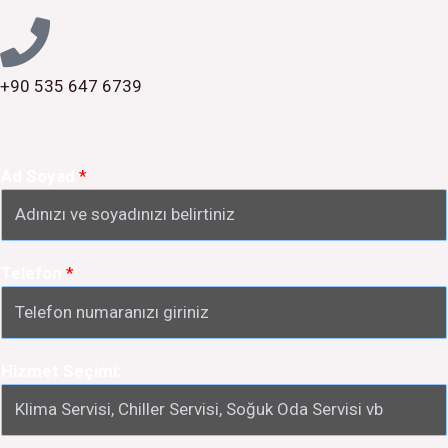
k
a
m
+90 535 647 6739
Ad Soyad
*
Telefon
*
Hizmet Seçimi: