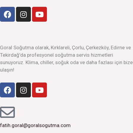
F
I
Y
a
n
o
c
s
u
e
t
t
b
a
u
o
g
b
Goral Soğutma olarak, Kırklareli, Çorlu, Çerkezköy, Edirne ve
o
r
e
Tekirdağ’da profesyonel soğutma servis hizmetleri
k
a
sunuyoruz. Klima, chiller, soğuk oda ve daha fazlası için bize
m
ulaşın!
F
I
Y
a
n
o
c
s
u
e
t
t
b
a
u
o
g
b
fatih.goral@goralsogutma.com
o
r
e