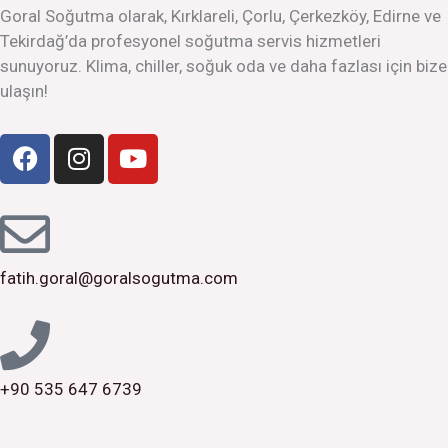
o
g
b
Goral Soğutma olarak, Kırklareli, Çorlu, Çerkezköy, Edirne ve
o
r
e
Tekirdağ’da profesyonel soğutma servis hizmetleri
k
a
sunuyoruz. Klima, chiller, soğuk oda ve daha fazlası için bize
m
ulaşın!
F
I
Y
a
n
o
c
s
u
e
t
t
b
a
u
o
g
b
fatih.goral@goralsogutma.com
o
r
e
k
a
m
+90 535 647 6739