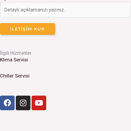
İLETIŞIM KUR
İlgili Hizmetler
Klima Servisi
Chiller Servisi
F
I
Y
a
n
o
c
s
u
e
t
t
b
a
u