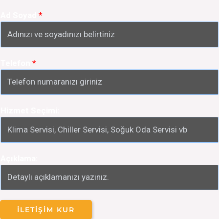
Ad Soyad
*
Telefon
*
Hizmet Seçimi:
Açıklama:
İLETIŞIM KUR