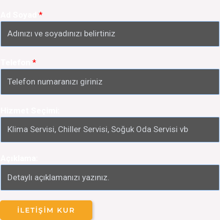
Ad Soyad
*
Telefon
*
Hizmet Seçimi:
Açıklama:
İLETIŞIM KUR