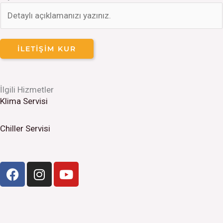
İLETIŞIM KUR
İlgili Hizmetler
Klima Servisi
Chiller Servisi
F
I
Y
a
n
o
c
s
u
e
t
t
b
a
u