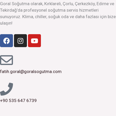
o
g
b
Goral Soğutma olarak, Kırklareli, Çorlu, Çerkezköy, Edirne ve
o
r
e
Tekirdağ’da profesyonel soğutma servis hizmetleri
k
a
sunuyoruz. Klima, chiller, soğuk oda ve daha fazlası için bize
m
ulaşın!
F
I
Y
a
n
o
c
s
u
e
t
t
b
a
u
o
g
b
fatih.goral@goralsogutma.com
o
r
e
k
a
m
+90 535 647 6739