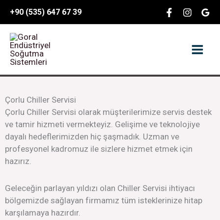
İçeriğe
content
+90 (535) 647 67 39
atla
Çorlu Chiller Servisi
Çorlu Chiller Servisi olarak müşterilerimize servis destek
ve tamir hizmeti vermekteyiz. Gelişime ve teknolojiye
dayalı hedeflerimizden hiç şaşmadık. Uzman ve
profesyonel kadromuz ile sizlere hizmet etmek için
hazırız.
Geleceğin parlayan yıldızı olan Chiller Servisi ihtiyacı
bölgemizde sağlayan firmamız tüm isteklerinize hitap
karşılamaya hazırdır.