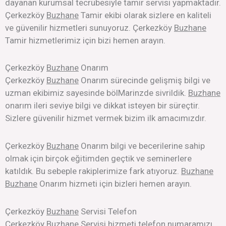
dayanan kurumsal tecrübesiyle tamir servisi yapmaktadır.
Çerkezköy
Buzhane
Tamir ekibi olarak sizlere en kaliteli
ve güvenilir hizmetleri sunuyoruz. Çerkezköy
Buzhane
Tamir hizmetlerimiz için bizi hemen arayın.
Çerkezköy
Buzhane
Onarım
Çerkezköy
Buzhane
Onarım sürecinde gelişmiş bilgi ve
uzman ekibimiz sayesinde bölMarinzde sivrildik.
Buzhane
onarım ileri seviye bilgi ve dikkat isteyen bir süreçtir.
Sizlere güvenilir hizmet vermek bizim ilk amacımızdır.
Çerkezköy
Buzhane
Onarım bilgi ve becerilerine sahip
olmak için birçok eğitimden geçtik ve seminerlere
katıldık. Bu sebeple rakiplerimize fark atıyoruz.
Buzhane
Buzhane
Onarım hizmeti için bizleri hemen arayın.
Çerkezköy
Buzhane
Servisi Telefon
Çerkezköy
Buzhane
Servisi hizmeti telefon numaramızı