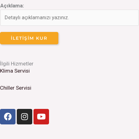
Açıklama:
İLETIŞIM KUR
İlgili Hizmetler
Klima Servisi
Chiller Servisi
F
I
Y
a
n
o
c
s
u
e
t
t