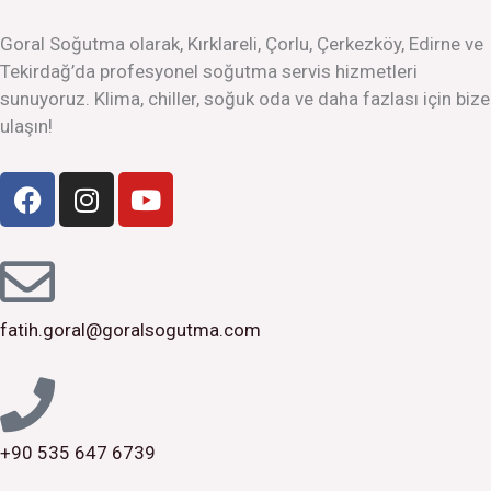
b
a
u
o
g
b
Goral Soğutma olarak, Kırklareli, Çorlu, Çerkezköy, Edirne ve
o
r
e
Tekirdağ’da profesyonel soğutma servis hizmetleri
k
a
sunuyoruz. Klima, chiller, soğuk oda ve daha fazlası için bize
m
ulaşın!
F
I
Y
a
n
o
c
s
u
e
t
t
b
a
u
o
g
b
fatih.goral@goralsogutma.com
o
r
e
k
a
m
+90 535 647 6739