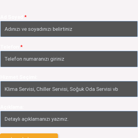
Ad Soyad
*
Telefon
*
Hizmet Seçimi:
Açıklama: