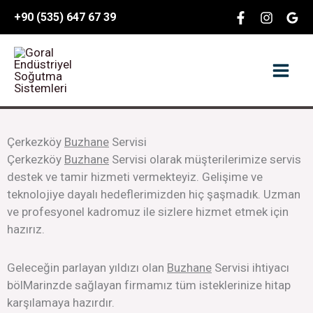
İçeriğe
content
+90 (535) 647 67 39
atla
Çerkezköy
Buzhane
Servisi
Çerkezköy
Buzhane
Servisi olarak müşterilerimize servis
destek ve tamir hizmeti vermekteyiz. Gelişime ve
teknolojiye dayalı hedeflerimizden hiç şaşmadık. Uzman
ve profesyonel kadromuz ile sizlere hizmet etmek için
hazırız.
Geleceğin parlayan yıldızı olan
Buzhane
Servisi ihtiyacı
bölMarinzde sağlayan firmamız tüm isteklerinize hitap
karşılamaya hazırdır.